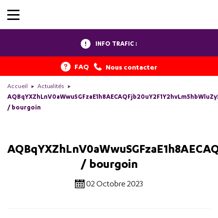
INFO TRAFIC :
FAQ
Nous contacter
Accueil
Actualités
AQBqYXZhLnV0aWwuSGFzaE1h8AECAQFjb20uY2F1Y2hvLm5hbWluZy
/ bourgoin
AQBqYXZhLnV0aWwuSGFzaE1h8AECAQ
/ bourgoin
02 Octobre 2023