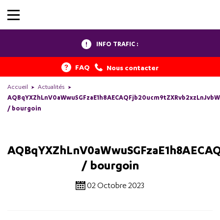
INFO TRAFIC :
FAQ
Nous contacter
Accueil
Actualités
AQBqYXZhLnV0aWwuSGFzaE1h8AECAQFjb20ucm9tZXRvb2xzLnJvbWU
/ bourgoin
AQBqYXZhLnV0aWwuSGFzaE1h8AECAQ
/ bourgoin
02 Octobre 2023