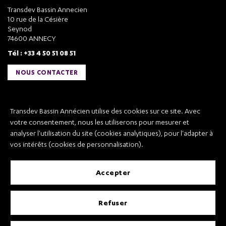
Transdev Bassin Annecien
10 rue de la Césière
Seynod
74600 ANNECY
Tél : +33 4 50 51 08 51
NOUS CONTACTER
Liens utiles
Transdev Bassin Annécien utilise des cookies sur ce site. Avec
Transdev Bassin Annécien
votre consentement, nous les utiliserons pour mesurer et
Recrutement
analyser l'utilisation du site (cookies analytiques), pour l'adapter à
vos intérêts (cookies de personnalisation).
accepter
Mentions légales
refuser
Conditions Générales de Vente et Transport
Conditions Générales d’Utilisation
Règlement