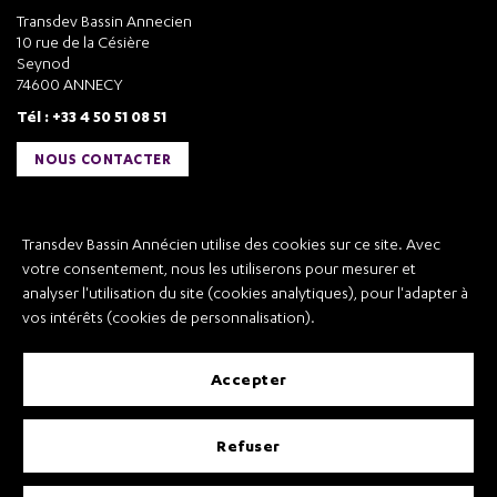
Transdev Bassin Annecien
10 rue de la Césière
Seynod
74600 ANNECY
Tél : +33 4 50 51 08 51
NOUS CONTACTER
Liens utiles
Transdev Bassin Annécien utilise des cookies sur ce site. Avec
Transdev Bassin Annécien
votre consentement, nous les utiliserons pour mesurer et
Recrutement
analyser l'utilisation du site (cookies analytiques), pour l'adapter à
vos intérêts (cookies de personnalisation).
accepter
Mentions légales
refuser
Conditions Générales de Vente et Transport
Conditions Générales d’Utilisation
Règlement