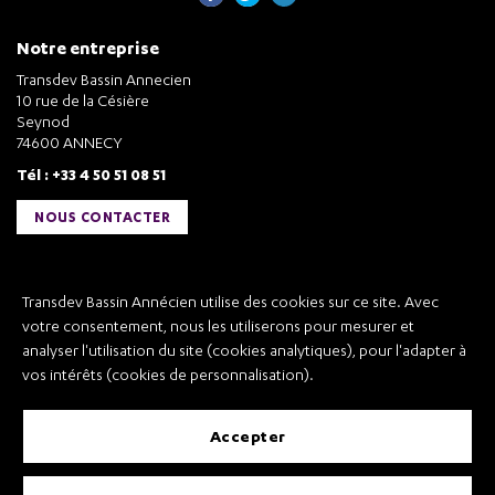
Notre entreprise
Transdev Bassin Annecien
10 rue de la Césière
Seynod
74600 ANNECY
Tél : +33 4 50 51 08 51
NOUS CONTACTER
Liens utiles
Transdev Bassin Annécien utilise des cookies sur ce site. Avec
Transdev Bassin Annécien
votre consentement, nous les utiliserons pour mesurer et
Recrutement
analyser l'utilisation du site (cookies analytiques), pour l'adapter à
vos intérêts (cookies de personnalisation).
accepter
Mentions légales