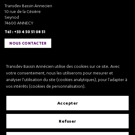
Transdev Bassin Annecien
10 rue de la Césière
Seynod
74600 ANNECY
Tél : +33 4 50 51 08 51
NOUS CONTACTER
Liens utiles
Transdev Bassin Annécien utilise des cookies sur ce site. Avec
Transdev Bassin Annécien
votre consentement, nous les utiliserons pour mesurer et
Recrutement
analyser l'utilisation du site (cookies analytiques), pour l'adapter à
vos intérêts (cookies de personnalisation).
accepter
Mentions légales
refuser
Conditions Générales de Vente et Transport
Conditions Générales d’Utilisation
Règlement