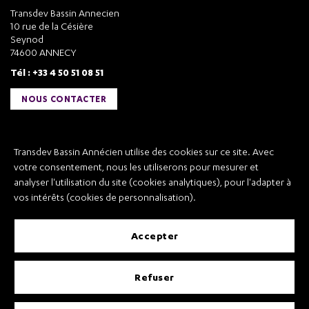
Transdev Bassin Annecien
10 rue de la Césière
Seynod
74600 ANNECY
Tél : +33 4 50 51 08 51
NOUS CONTACTER
Liens utiles
Transdev Bassin Annécien utilise des cookies sur ce site. Avec
Transdev Bassin Annécien
votre consentement, nous les utiliserons pour mesurer et
Recrutement
analyser l'utilisation du site (cookies analytiques), pour l'adapter à
vos intérêts (cookies de personnalisation).
accepter
Mentions légales
refuser
Conditions Générales de Vente et Transport
Conditions Générales d’Utilisation
Règlement