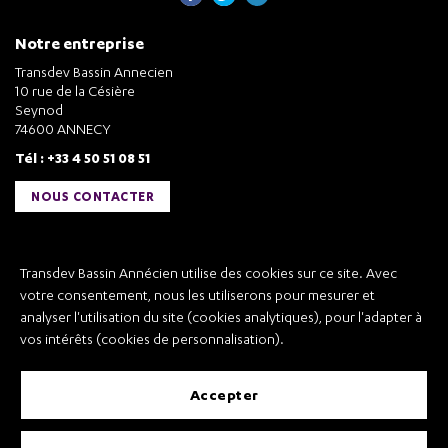
Notre entreprise
Transdev Bassin Annecien
10 rue de la Césière
Seynod
74600 ANNECY
Tél : +33 4 50 51 08 51
NOUS CONTACTER
Liens utiles
Transdev Bassin Annécien utilise des cookies sur ce site. Avec
Transdev Bassin Annécien
votre consentement, nous les utiliserons pour mesurer et
Recrutement
analyser l'utilisation du site (cookies analytiques), pour l'adapter à
vos intérêts (cookies de personnalisation).
accepter
Mentions légales