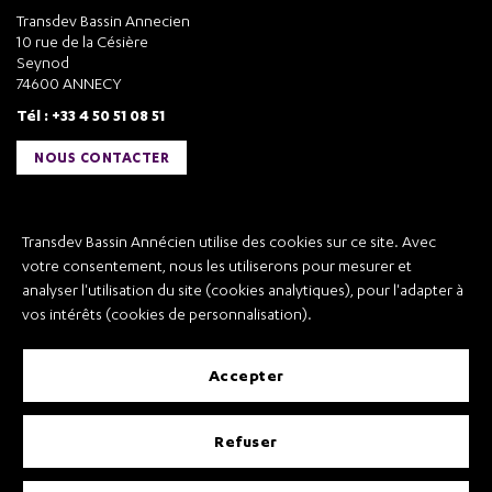
Transdev Bassin Annecien
10 rue de la Césière
Seynod
74600 ANNECY
Tél : +33 4 50 51 08 51
NOUS CONTACTER
Liens utiles
Transdev Bassin Annécien utilise des cookies sur ce site. Avec
Transdev Bassin Annécien
votre consentement, nous les utiliserons pour mesurer et
Recrutement
analyser l'utilisation du site (cookies analytiques), pour l'adapter à
vos intérêts (cookies de personnalisation).
accepter
Mentions légales
refuser
Conditions Générales de Vente et Transport
Conditions Générales d’Utilisation
Règlement