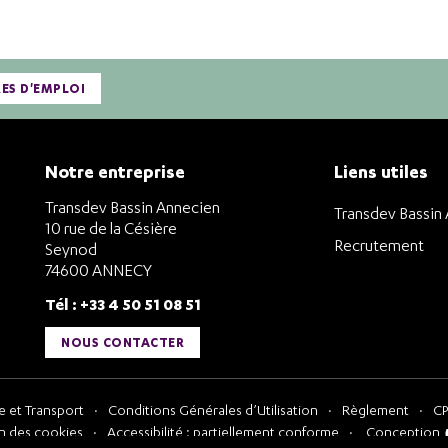
RES D'EMPLOI
Notre entreprise
Liens utiles
Transdev Bassin Annecien
Transdev Bassin
10 rue de la Césière
Recrutement
Seynod
74600 ANNECY
Tél : +33 4 50 51 08 51
NOUS CONTACTER
 et Transport
Conditions Générales d’Utilisation
Règlement
CP
n des cookies
Accessibilité : partiellement conforme
Conception