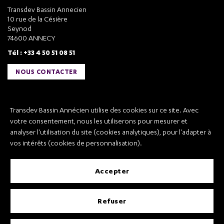
Transdev Bassin Annecien
10 rue de la Césière
Seynod
74600 ANNECY
Tél : +33 4 50 51 08 51
NOUS CONTACTER
Liens utiles
Transdev Bassin Annécien utilise des cookies sur ce site. Avec
Transdev Bassin Annécien
votre consentement, nous les utiliserons pour mesurer et
Recrutement
analyser l'utilisation du site (cookies analytiques), pour l'adapter à
vos intérêts (cookies de personnalisation).
accepter
Mentions légales
refuser
Conditions Générales de Vente et Transport
Conditions Générales d’Utilisation
Règlement