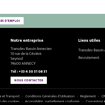
RES D'EMPLOI
Notre entreprise
Liens utiles
Transdev Bassin Annecien
Transdev Bassin
10 rue de la Césière
Recrutement
Seynod
74600 ANNECY
Tél : +33 4 50 51 08 51
NOUS CONTACTER
 et Transport
Conditions Générales d’Utilisation
Règlement
CP
n des cookies
Accessibilité : partiellement conforme
Conception