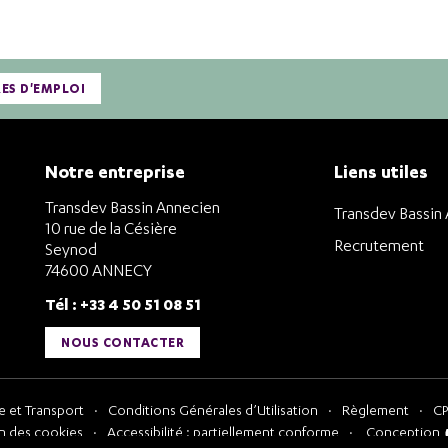
RES D'EMPLOI
Notre entreprise
Liens utiles
Transdev Bassin Annecien
Transdev Bassin
10 rue de la Césière
Recrutement
Seynod
74600 ANNECY
Tél : +33 4 50 51 08 51
NOUS CONTACTER
 et Transport
Conditions Générales d’Utilisation
Règlement
CP
n des cookies
Accessibilité : partiellement conforme
Conception