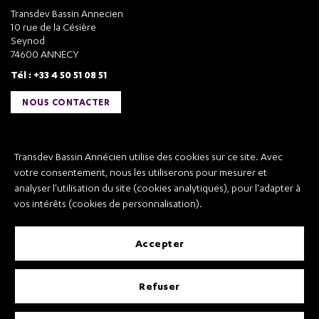
Transdev Bassin Annecien
10 rue de la Césière
Seynod
74600 ANNECY
Tél : +33 4 50 51 08 51
NOUS CONTACTER
Liens utiles
Transdev Bassin Annécien utilise des cookies sur ce site. Avec
Transdev Bassin Annécien
votre consentement, nous les utiliserons pour mesurer et
Recrutement
analyser l'utilisation du site (cookies analytiques), pour l'adapter à
vos intérêts (cookies de personnalisation).
accepter
Mentions légales
refuser
Conditions Générales de Vente et Transport
Conditions Générales d’Utilisation
Règlement