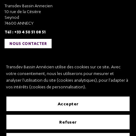
Transdev Bassin Annecien
10 rue de la Césière
Seynod
74600 ANNECY
Tél : +33 4 50 51 08 51
NOUS CONTACTER
Liens utiles
Transdev Bassin Annécien utilise des cookies sur ce site. Avec
Transdev Bassin Annécien
votre consentement, nous les utiliserons pour mesurer et
Recrutement
analyser l'utilisation du site (cookies analytiques), pour l'adapter à
vos intérêts (cookies de personnalisation).
accepter
Mentions légales
refuser
Conditions Générales de Vente et Transport
Conditions Générales d’Utilisation
Règlement