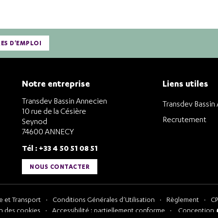
RES D'EMPLOI
Notre entreprise
Liens utiles
Transdev Bassin Annecien
Transdev Bassin
10 rue de la Césière
Recrutement
Seynod
74600 ANNECY
Tél : +33 4 50 51 08 51
NOUS CONTACTER
 et Transport
Conditions Générales d’Utilisation
Règlement
CP
n des cookies
Accessibilité : partiellement conforme
Conception