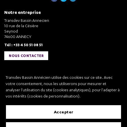
Notre entreprise
Transdev Bassin Annecien
10 rue de la Césière
Seynod
74600 ANNECY
Tél : +33 4 50 51 08 51
NOUS CONTACTER
Liens utiles
Transdev Bassin Annécien utilise des cookies sur ce site. Avec
Transdev Bassin Annécien
votre consentement, nous les utiliserons pour mesurer et
Recrutement
analyser l'utilisation du site (cookies analytiques), pour l'adapter à
vos intérêts (cookies de personnalisation).
accepter
Mentions légales