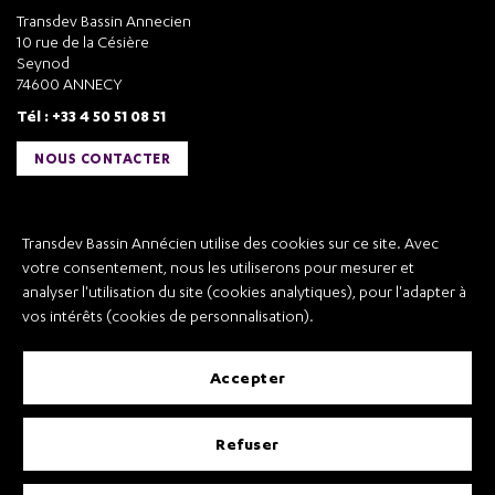
Transdev Bassin Annecien
10 rue de la Césière
Seynod
74600 ANNECY
Tél : +33 4 50 51 08 51
NOUS CONTACTER
Liens utiles
Transdev Bassin Annécien utilise des cookies sur ce site. Avec
Transdev Bassin Annécien
votre consentement, nous les utiliserons pour mesurer et
Recrutement
analyser l'utilisation du site (cookies analytiques), pour l'adapter à
vos intérêts (cookies de personnalisation).
accepter
Mentions légales
refuser
Conditions Générales de Vente et Transport
Conditions Générales d’Utilisation
Règlement