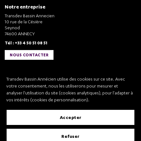
Notre entreprise
Transdev Bassin Annecien
10 rue de la Césière
Seynod
74600 ANNECY
Tél : +33 4 50 51 08 51
NOUS CONTACTER
Liens utiles
Transdev Bassin Annécien utilise des cookies sur ce site. Avec
Transdev Bassin Annécien
votre consentement, nous les utiliserons pour mesurer et
Recrutement
analyser l'utilisation du site (cookies analytiques), pour l'adapter à
vos intérêts (cookies de personnalisation).
accepter
Mentions légales
refuser
Conditions Générales de Vente et Transport