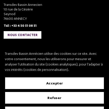
Transdev Bassin Annecien
10 rue de la Césière
Seynod
74600 ANNECY
Tél : +33 4 50 51 08 51
NOUS CONTACTER
Liens utiles
Transdev Bassin Annécien utilise des cookies sur ce site. Avec
Transdev Bassin Annécien
votre consentement, nous les utiliserons pour mesurer et
Recrutement
analyser l'utilisation du site (cookies analytiques), pour l'adapter à
vos intérêts (cookies de personnalisation).
accepter
Mentions légales
refuser
Conditions Générales de Vente et Transport
Conditions Générales d’Utilisation
Règlement