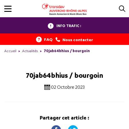
INFO TRAFIC :
FAQ
Nous contacter
Accueil
Actualités
70ja
b64b
hius / bourgoin
70ja
b64b
hius / bourgoin
02 Octobre 2023
Partager cet article :