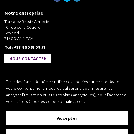
Notre entreprise
Transdev Bassin Annecien
10 rue de la Césière
Seynod
74600 ANNECY
Tél : +33 4 50 51 08 51
NOUS CONTACTER
Liens utiles
Transdev Bassin Annécien utilise des cookies sur ce site. Avec
Transdev Bassin Annécien
votre consentement, nous les utiliserons pour mesurer et
Recrutement
analyser l'utilisation du site (cookies analytiques), pour l'adapter à
vos intérêts (cookies de personnalisation).
accepter
Mentions légales