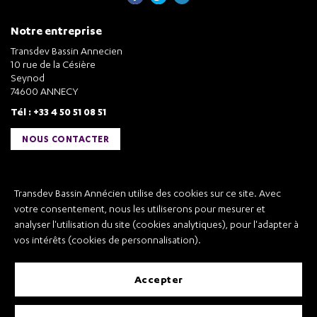
Notre entreprise
Transdev Bassin Annecien
10 rue de la Césière
Seynod
74600 ANNECY
Tél : +33 4 50 51 08 51
NOUS CONTACTER
Liens utiles
Transdev Bassin Annécien utilise des cookies sur ce site. Avec
Transdev Bassin Annécien
votre consentement, nous les utiliserons pour mesurer et
Recrutement
analyser l'utilisation du site (cookies analytiques), pour l'adapter à
vos intérêts (cookies de personnalisation).
accepter
Mentions légales