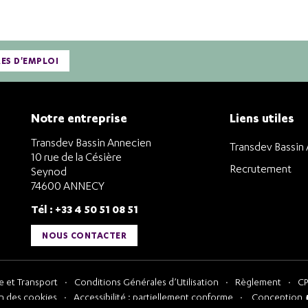
RES D'EMPLOI
Notre entreprise
Liens utiles
Transdev Bassin Annecien
Transdev Bassin
10 rue de la Césière
Recrutement
Seynod
74600 ANNECY
Tél : +33 4 50 51 08 51
NOUS CONTACTER
 et Transport
Conditions Générales d’Utilisation
Règlement
CP
n des cookies
Accessibilité : partiellement conforme
Conception