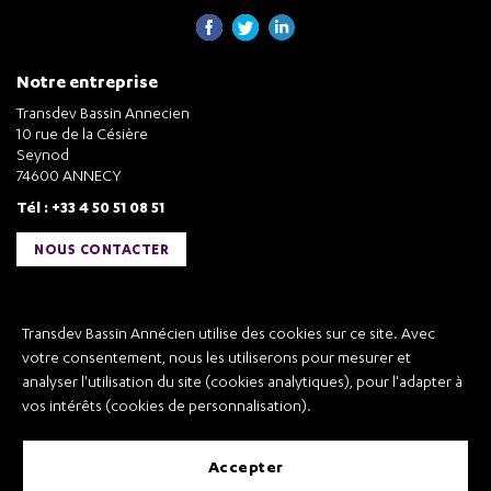
Notre entreprise
Transdev Bassin Annecien
10 rue de la Césière
Seynod
74600 ANNECY
Tél : +33 4 50 51 08 51
NOUS CONTACTER
Liens utiles
Transdev Bassin Annécien utilise des cookies sur ce site. Avec
Transdev Bassin Annécien
votre consentement, nous les utiliserons pour mesurer et
Recrutement
analyser l'utilisation du site (cookies analytiques), pour l'adapter à
vos intérêts (cookies de personnalisation).
accepter