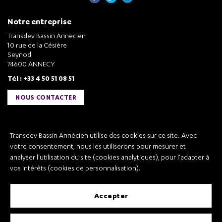
Notre entreprise
Transdev Bassin Annecien
10 rue de la Césière
Seynod
74600 ANNECY
Tél : +33 4 50 51 08 51
NOUS CONTACTER
Liens utiles
Transdev Bassin Annécien utilise des cookies sur ce site. Avec
Transdev Bassin Annécien
votre consentement, nous les utiliserons pour mesurer et
Recrutement
analyser l'utilisation du site (cookies analytiques), pour l'adapter à
vos intérêts (cookies de personnalisation).
accepter
Mentions légales