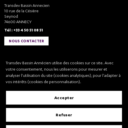
Transdev Bassin Annecien
10 rue de la Césière
Seynod
74600 ANNECY
Tél : +33 4 50 51 08 51
NOUS CONTACTER
Liens utiles
Transdev Bassin Annécien utilise des cookies sur ce site. Avec
Transdev Bassin Annécien
votre consentement, nous les utiliserons pour mesurer et
Recrutement
analyser l'utilisation du site (cookies analytiques), pour l'adapter à
vos intérêts (cookies de personnalisation).
accepter
Mentions légales
refuser
Conditions Générales de Vente et Transport
Conditions Générales d’Utilisation
Règlement