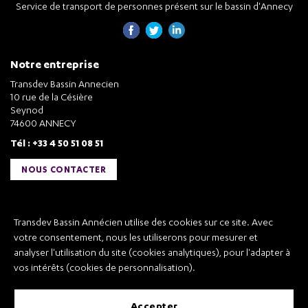
Service de transport de personnes présent sur le bassin d'Annecy
Notre entreprise
Transdev Bassin Annecien
10 rue de la Césière
Seynod
74600 ANNECY
Tél : +33 4 50 51 08 51
NOUS CONTACTER
Liens utiles
Transdev Bassin Annécien utilise des cookies sur ce site. Avec
Transdev Bassin Annécien
votre consentement, nous les utiliserons pour mesurer et
Recrutement
analyser l'utilisation du site (cookies analytiques), pour l'adapter à
vos intérêts (cookies de personnalisation).
accepter