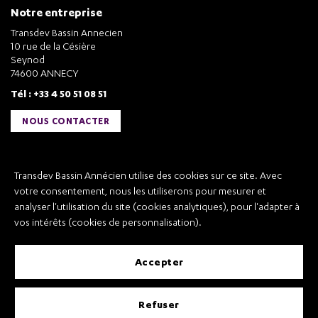
Notre entreprise
Transdev Bassin Annecien
10 rue de la Césière
Seynod
74600 ANNECY
Tél : +33 4 50 51 08 51
NOUS CONTACTER
Liens utiles
Transdev Bassin Annécien utilise des cookies sur ce site. Avec
Transdev Bassin Annécien
votre consentement, nous les utiliserons pour mesurer et
Recrutement
analyser l'utilisation du site (cookies analytiques), pour l'adapter à
vos intérêts (cookies de personnalisation).
accepter
Mentions légales
refuser
Conditions Générales de Vente et Transport