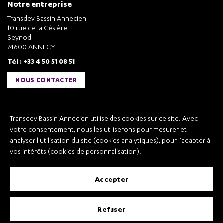
Notre entreprise
Transdev Bassin Annecien
10 rue de la Césière
Seynod
74600 ANNECY
Tél : +33 4 50 51 08 51
NOUS CONTACTER
Liens utiles
Transdev Bassin Annécien utilise des cookies sur ce site. Avec
Transdev Bassin Annécien
votre consentement, nous les utiliserons pour mesurer et
Recrutement
analyser l'utilisation du site (cookies analytiques), pour l'adapter à
vos intérêts (cookies de personnalisation).
accepter
Mentions légales
refuser
Conditions Générales de Vente et Transport
Conditions Générales d’Utilisation
Règlement