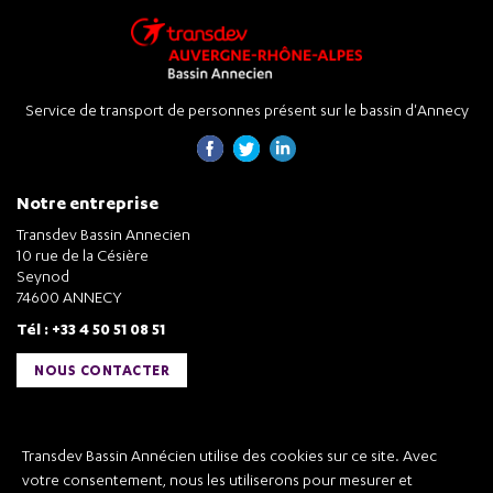
Service de transport de personnes présent sur le bassin d'Annecy
Notre entreprise
Transdev Bassin Annecien
10 rue de la Césière
Seynod
74600 ANNECY
Tél : +33 4 50 51 08 51
NOUS CONTACTER
Liens utiles
Transdev Bassin Annécien utilise des cookies sur ce site. Avec
Transdev Bassin Annécien
votre consentement, nous les utiliserons pour mesurer et