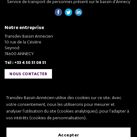
Service de transport de personnes présent sur le bassin d'Annecy
Notre entreprise
Transdev Bassin Annecien
10 rue de la Césière
Seynod
74600 ANNECY
Tél : +33 4 50 51 08 51
NOUS CONTACTER
Liens utiles
Transdev Bassin Annécien utilise des cookies sur ce site. Avec
Transdev Bassin Annécien
votre consentement, nous les utiliserons pour mesurer et
Recrutement
analyser l'utilisation du site (cookies analytiques), pour l'adapter à
vos intérêts (cookies de personnalisation).
accepter