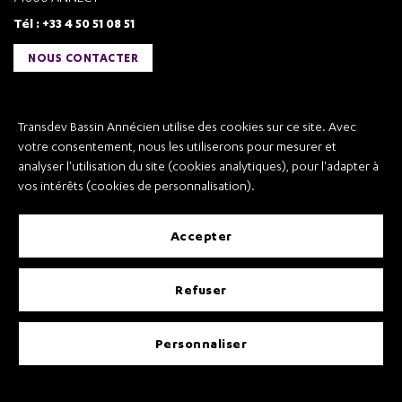
Tél : +33 4 50 51 08 51
NOUS CONTACTER
Liens utiles
Transdev Bassin Annécien utilise des cookies sur ce site. Avec
Transdev Bassin Annécien
votre consentement, nous les utiliserons pour mesurer et
Recrutement
analyser l'utilisation du site (cookies analytiques), pour l'adapter à
vos intérêts (cookies de personnalisation).
accepter
Mentions légales
refuser
Conditions Générales de Vente et Transport
Conditions Générales d’Utilisation
Règlement
CP – Protection des Données à Caractère Personnel
personnaliser
Gestion des cookies
Accessibilité : partiellement conforme
Conception