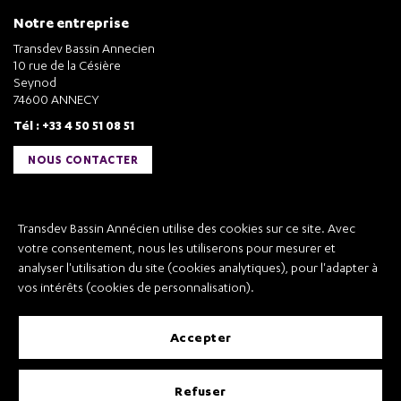
Notre entreprise
Transdev Bassin Annecien
10 rue de la Césière
Seynod
74600 ANNECY
Tél : +33 4 50 51 08 51
NOUS CONTACTER
Liens utiles
Transdev Bassin Annécien utilise des cookies sur ce site. Avec
Transdev Bassin Annécien
votre consentement, nous les utiliserons pour mesurer et
Recrutement
analyser l'utilisation du site (cookies analytiques), pour l'adapter à
vos intérêts (cookies de personnalisation).
accepter
Mentions légales
refuser
Conditions Générales de Vente et Transport