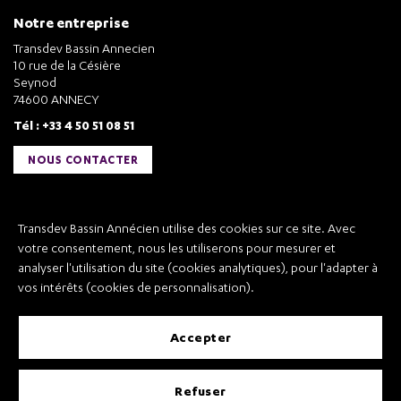
Notre entreprise
Transdev Bassin Annecien
10 rue de la Césière
Seynod
74600 ANNECY
Tél : +33 4 50 51 08 51
NOUS CONTACTER
Liens utiles
Transdev Bassin Annécien utilise des cookies sur ce site. Avec
Transdev Bassin Annécien
votre consentement, nous les utiliserons pour mesurer et
Recrutement
analyser l'utilisation du site (cookies analytiques), pour l'adapter à
vos intérêts (cookies de personnalisation).
accepter
Mentions légales
refuser
Conditions Générales de Vente et Transport