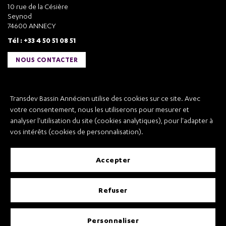
10 rue de la Césière
Seynod
74600 ANNECY
Tél : +33 4 50 51 08 51
NOUS CONTACTER
Liens utiles
Transdev Bassin Annécien utilise des cookies sur ce site. Avec
Transdev Bassin Annécien
votre consentement, nous les utiliserons pour mesurer et
Recrutement
analyser l'utilisation du site (cookies analytiques), pour l'adapter à
vos intérêts (cookies de personnalisation).
accepter
Mentions légales
refuser
Conditions Générales de Vente et Transport
Conditions Générales d’Utilisation
Règlement
CP – Protection des Données à Caractère Personnel
personnaliser