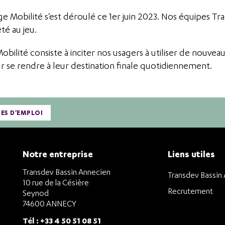
e Mobilité s’est déroulé ce 1er juin 2023. Nos équipes Tr
é au jeu.
obilité consiste à inciter nos usagers à utiliser de nouve
r se rendre à leur destination finale quotidiennement.
RES D'EMPLOI
Notre entreprise
Liens utiles
Transdev Bassin Annecien
Transdev Bassin
10 rue de la Césière
Recrutement
Seynod
74600 ANNECY
Tél : +33 4 50 51 08 51