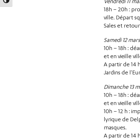
Vendredi 11 ma
Passer en contraste élevé
18h – 20h : pr
ville. Départ s
Sales et retour
Samedi 12 mars
10h – 18h : dé
et en vieille vill
A partir de 14
Jardins de l’Eu
Dimanche 13 m
10h – 18h : dé
et en vieille vill
10h – 12 h : im
lyrique de De
masques.
A partir de 14