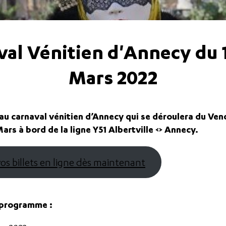
al Vénitien d'Annecy du 1
Mars 2022
u carnaval vénitien d’Annecy qui se déroulera du Vend
rs à bord de la ligne Y51 Albertville <> Annecy.
os billets en ligne dès maintenant
 programme :