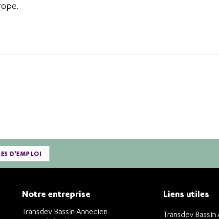
rope.
RES D'EMPLOI
Notre entreprise
Liens utiles
Transdev Bassin Annecien
Transdev Bassin