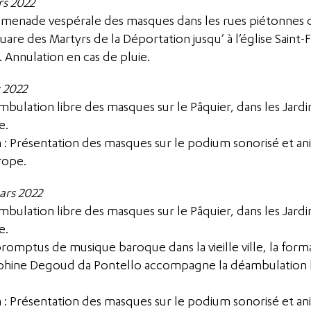
rs 2022
omenade vespérale des masques dans les rues piétonnes de
quare des Martyrs de la Déportation jusqu’ à l’église Saint-
. Annulation en cas de pluie.
 2022
ambulation libre des masques sur le Pâquier, dans les Jard
e.
 h : Présentation des masques sur le podium sonorisé et an
rope.
ars 2022
ambulation libre des masques sur le Pâquier, dans les Jard
e.
promptus de musique baroque dans la vieille ville, la form
lphine Degoud da Pontello accompagne la déambulation l
 h : Présentation des masques sur le podium sonorisé et an