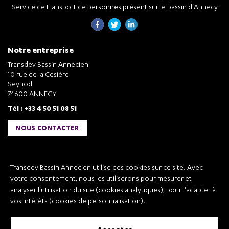
Service de transport de personnes présent sur le bassin d'Annecy
Notre entreprise
Transdev Bassin Annecien
10 rue de la Césière
Seynod
74600 ANNECY
Tél : +33 4 50 51 08 51
NOUS CONTACTER
Liens utiles
Transdev Bassin Annécien utilise des cookies sur ce site. Avec
Transdev Bassin Annécien
votre consentement, nous les utiliserons pour mesurer et
Recrutement
analyser l'utilisation du site (cookies analytiques), pour l'adapter à
vos intérêts (cookies de personnalisation).